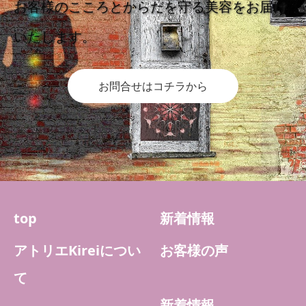
お客様のこころとからだを守る美容をお届け
いたします。
お問合せはコチラから
top
新着情報
アトリエKireiについ
お客様の声
て
新着情報